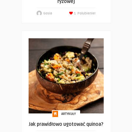
ryżowej
Gosia
1
Polubienie!
ARTYKUŁY
Jak prawidłowo ugotować quinoa?