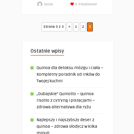
Gosia
0
Polubienie!
Strona 3 z 3
«
1
2
3
Ostatnie wpisy
Quinoa dla detoksu mózgu i ciała –
Kompletny poradnik od Inków do
Twojej kuchni
„Dubajskie” Quinotto – quinoa
risotto z cytryną i pistacjami –
zdrowa alternatywa dla ryżu
Najlepszy i najszybszy deser z
quinoa – zdrowa słodycz w kilka
minut!