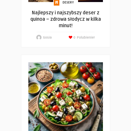
DESERY
Najlepszy i najszybszy deser z
quinoa – zdrowa słodycz w kilka
minut!
Gosia
0
Polubienie!