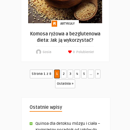
ARTYKUŁY
Komosa ryżowa a bezglutenowa
dieta: Jak ją wykorzystać?
Gosia
0
Polubienie!
Strona 1 z 8
1
2
3
4
5
...
»
Ostatnia »
Ostatnie wpisy
Quinoa dla detoksu mózgu i ciała –
Kompletny poradnik od Inków do