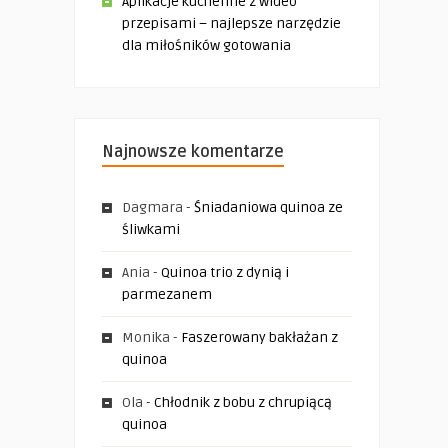
Aplikacje kuchenne z wideo
przepisami – najlepsze narzędzie
dla miłośników gotowania
Najnowsze komentarze
Dagmara
-
Śniadaniowa quinoa ze
śliwkami
Ania
-
Quinoa trio z dynią i
parmezanem
Monika
-
Faszerowany bakłażan z
quinoa
Ola
-
Chłodnik z bobu z chrupiącą
quinoa