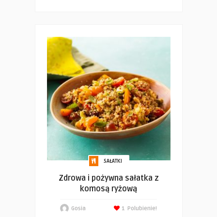
SAŁATKI
Zdrowa i pożywna sałatka z
komosą ryżową
Gosia
1
Polubienie!