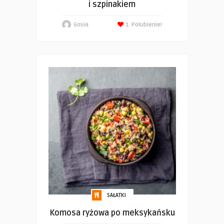
i szpinakiem
Gosia
1
Polubienie!
SAŁATKI
Komosa ryżowa po meksykańsku