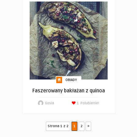
OBIADY
Faszerowany bakłażan z quinoa
Gosia
1
Polubienie!
Strona 1 z 2
1
2
»