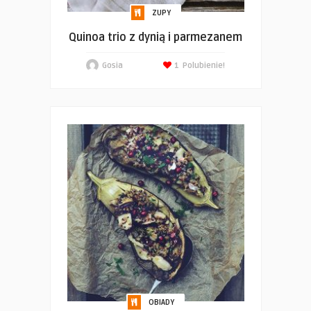
ZUPY
Quinoa trio z dynią i parmezanem
Gosia
1
Polubienie!
OBIADY