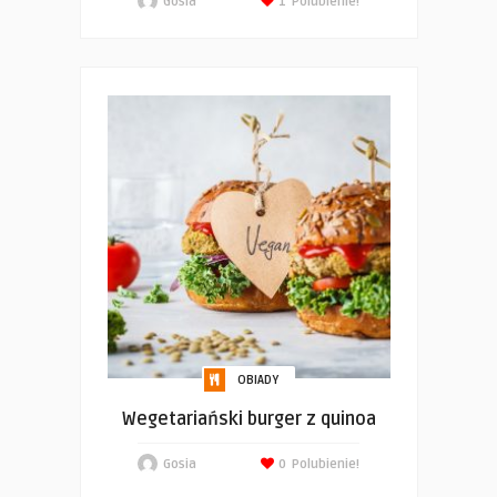
Gosia
1
Polubienie!
OBIADY
Wegetariański burger z quinoa
Gosia
0
Polubienie!