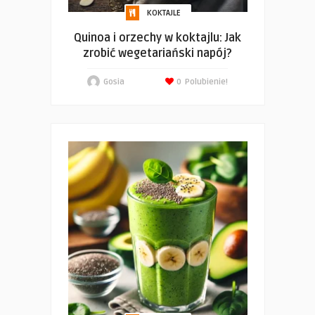
KOKTAJLE
Quinoa i orzechy w koktajlu: Jak
zrobić wegetariański napój?
Gosia
0
Polubienie!