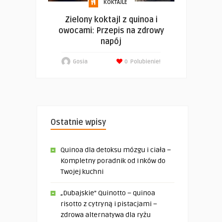
KOKTAJLE
Zielony koktajl z quinoa i
owocami: Przepis na zdrowy
napój
Gosia
0
Polubienie!
Ostatnie wpisy
Quinoa dla detoksu mózgu i ciała –
Kompletny poradnik od Inków do
Twojej kuchni
„Dubajskie” Quinotto – quinoa
risotto z cytryną i pistacjami –
zdrowa alternatywa dla ryżu