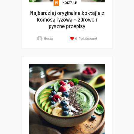
KOKTAJLE
Najbardziej oryginalne koktajle z
komosą ryżową – zdrowe i
pyszne przepisy
Gosia
0
Polubienie!