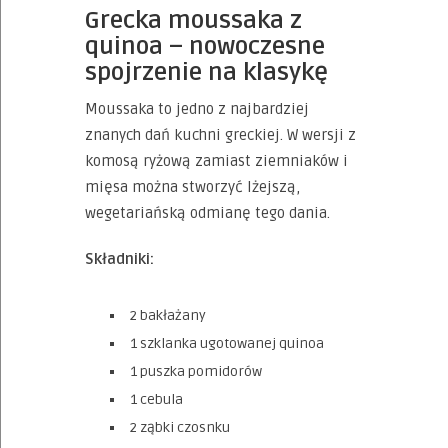
Grecka moussaka z
quinoa – nowoczesne
spojrzenie na klasykę
Moussaka to jedno z najbardziej
znanych dań kuchni greckiej. W wersji z
komosą ryżową zamiast ziemniaków i
mięsa można stworzyć lżejszą,
wegetariańską odmianę tego dania.
Składniki:
2 bakłażany
1 szklanka ugotowanej quinoa
1 puszka pomidorów
1 cebula
2 ząbki czosnku