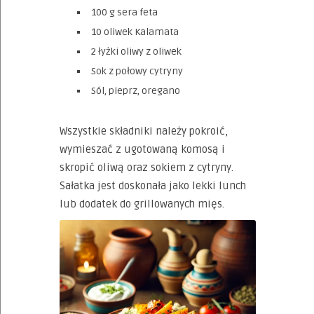
100 g sera feta
10 oliwek Kalamata
2 łyżki oliwy z oliwek
Sok z połowy cytryny
Sól, pieprz, oregano
Wszystkie składniki należy pokroić,
wymieszać z ugotowaną komosą i
skropić oliwą oraz sokiem z cytryny.
Sałatka jest doskonała jako lekki lunch
lub dodatek do grillowanych mięs.