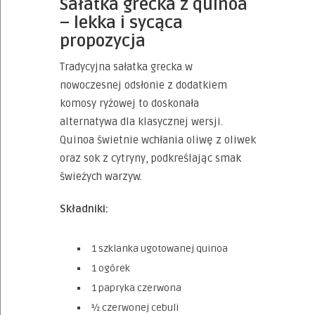
Sałatka grecka z quinoa
– lekka i sycąca
propozycja
Tradycyjna sałatka grecka w
nowoczesnej odsłonie z dodatkiem
komosy ryżowej to doskonała
alternatywa dla klasycznej wersji.
Quinoa świetnie wchłania oliwę z oliwek
oraz sok z cytryny, podkreślając smak
świeżych warzyw.
Składniki:
1 szklanka ugotowanej quinoa
1 ogórek
1 papryka czerwona
½ czerwonej cebuli