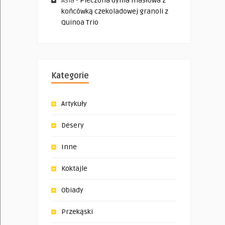
Asia
-
Pieczona dynia masłowa z
końcówką czekoladowej granoli z
Quinoa Trio
Kategorie
Artykuły
Desery
Inne
Koktajle
Obiady
Przekąski