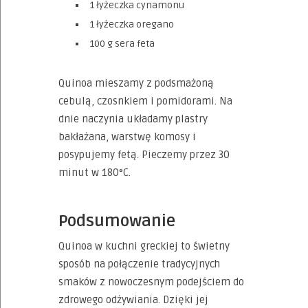
1 łyżeczka cynamonu
1 łyżeczka oregano
100 g sera feta
Quinoa mieszamy z podsmażoną
cebulą, czosnkiem i pomidorami. Na
dnie naczynia układamy plastry
bakłażana, warstwę komosy i
posypujemy fetą. Pieczemy przez 30
minut w 180°C.
Podsumowanie
Quinoa w kuchni greckiej to świetny
sposób na połączenie tradycyjnych
smaków z nowoczesnym podejściem do
zdrowego odżywiania. Dzięki jej