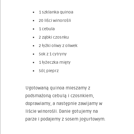
1 szklanka quinoa
20 liści winorośli
1 cebula
2 ząbki czosnku
2 łyżki oliwy z oliwek
Sok z 1 cytryny
1 łyżeczka mięty
Sól, pieprz
Ugotowaną quinoa mieszamy z
podsmażoną cebulą i czosnkiem,
doprawiamy, a następnie zawijamy w
liście winorośli. Danie gotujemy na
parze i podajemy z sosem jogurtowym.