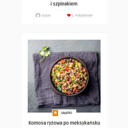
i szpinakiem
Gosia
1
Polubienie!
SAŁATKI
Komosa ryżowa po meksykańsku