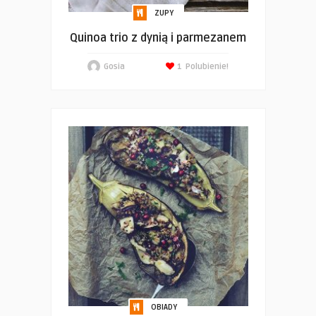
ZUPY
Quinoa trio z dynią i parmezanem
Gosia
1
Polubienie!
OBIADY