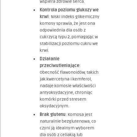
wspiera zdrowie serca.
Kontrola poziomu glukozy we
krwi
: Niski indeks glikemiczny
komosy sprawia, że jest ona
odpowiednia dla osób z
cukrzycą typu 2, pomagając w
stabilizacji poziomu cukru we
krwi.
Działanie
przeciwutleniające
:
Obecność flawonoidów, takich
jak kwercetyna i kemferol,
nadaje komosie właściwości
antyoksydacyjne, chroniąc
komórki przed stresem
oksydacyjnym.
Brak glutenu
: Komosa jest
naturalnie bezglutenowa, co
czyni ją idealnym wyborem
dla osób z celiakią lub