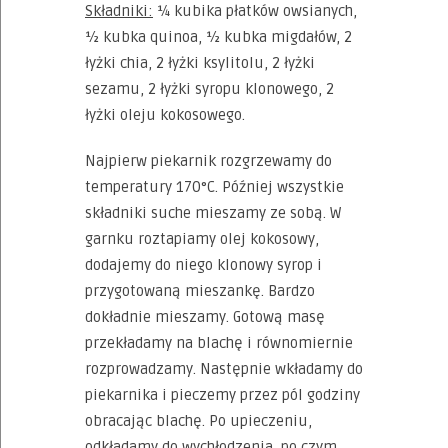
Składniki:
¼ kubika płatków owsianych,
½ kubka quinoa, ½ kubka migdałów, 2
łyżki chia, 2 łyżki ksylitolu, 2 łyżki
sezamu, 2 łyżki syropu klonowego, 2
łyżki oleju kokosowego.
Najpierw piekarnik rozgrzewamy do
temperatury 170°C. Później wszystkie
składniki suche mieszamy ze sobą. W
garnku roztapiamy olej kokosowy,
dodajemy do niego klonowy syrop i
przygotowaną mieszankę. Bardzo
dokładnie mieszamy. Gotową masę
przekładamy na blachę i równomiernie
rozprowadzamy. Następnie wkładamy do
piekarnika i pieczemy przez pól godziny
obracając blachę. Po upieczeniu,
odkładamy do wychłodzenia, po czym