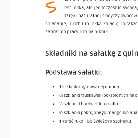
S
Jest lekka, ale jednocześnie sycąca
Dzięki naturalnej słodyczy owoców 
śniadanie, lunch lub lekką kolację. To tak
zabrać do pracy lub na piknik.
Składniki na sałatkę z qui
Podstawa sałatki:
1 szklanka ugotowanej quinoa
½ szklanki truskawek (pokrojonych na pl
½ szklanki borówek lub malin
½ szklanki pokrojonego mango lub an
1 garść rukoli lub świeżego szpinaku