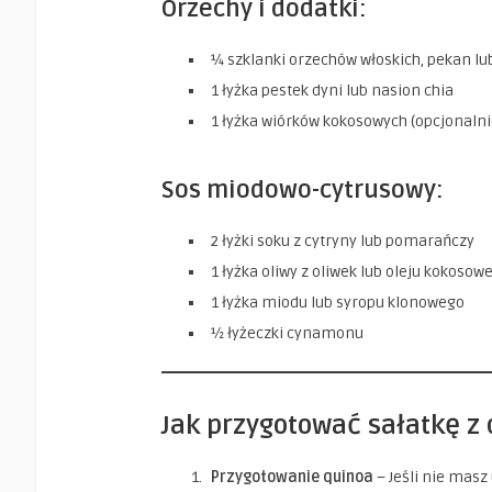
Orzechy i dodatki:
¼ szklanki orzechów włoskich, pekan l
1 łyżka pestek dyni lub nasion chia
1 łyżka wiórków kokosowych (opcjonalni
Sos miodowo-cytrusowy:
2 łyżki soku z cytryny lub pomarańczy
1 łyżka oliwy z oliwek lub oleju kokosow
1 łyżka miodu lub syropu klonowego
½ łyżeczki cynamonu
Jak przygotować sałatkę z
Przygotowanie quinoa
– Jeśli nie masz