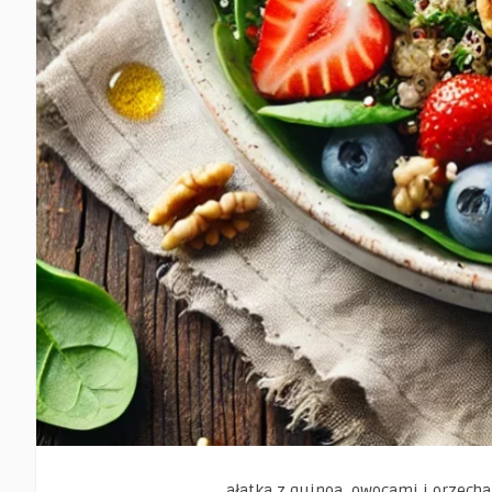
ałatka z quinoa, owocami i orzech