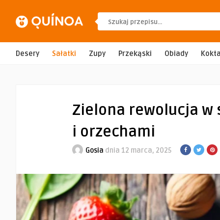
Desery
Sałatki
Zupy
Przekąski
Obiady
Kokta
Zielona rewolucja w
i orzechami
Gosia
dnia 12 marca, 2025