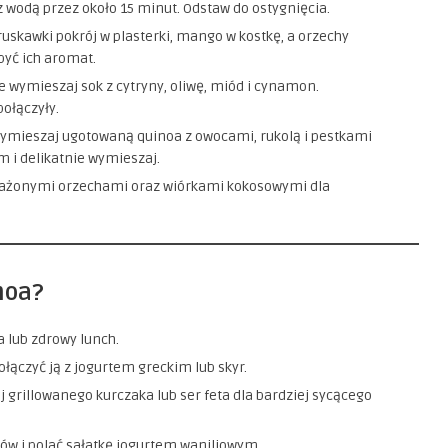
 z wodą przez około 15 minut. Odstaw do ostygnięcia.
ruskawki pokrój w plasterki, mango w kostkę, a orzechy
być ich aromat.
 wymieszaj sok z cytryny, oliwę, miód i cynamon.
połączyły.
ymieszaj ugotowaną quinoa z owocami, rukolą i pestkami
 i delikatnie wymieszaj.
rażonymi orzechami oraz wiórkami kokosowymi dla
noa?
a lub zdrowy lunch.
łączyć ją z jogurtem greckim lub skyr.
aj grillowanego kurczaka lub ser feta dla bardziej sycącego
ów i polać sałatkę jogurtem waniliowym.