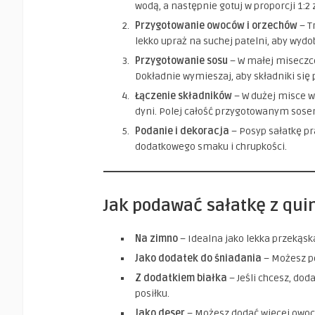
wodą, a następnie gotuj w proporcji 1:2
Przygotowanie owoców i orzechów
– T
lekko upraż na suchej patelni, aby wydo
Przygotowanie sosu
– W małej miseczce
Dokładnie wymieszaj, aby składniki się 
Łączenie składników
– W dużej misce w
dyni. Polej całość przygotowanym sosem
Podanie i dekoracja
– Posyp sałatkę p
dodatkowego smaku i chrupkości.
Jak podawać sałatkę z qui
Na zimno
– Idealna jako lekka przekąsk
Jako dodatek do śniadania
– Możesz po
Z dodatkiem białka
– Jeśli chcesz, dod
posiłku.
Jako deser
– Możesz dodać więcej owoc