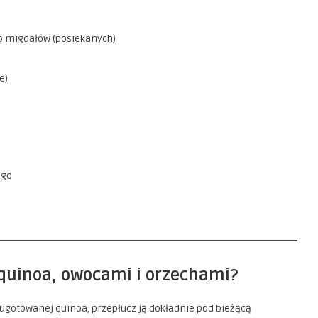
ub migdałów (posiekanych)
e)
ego
 quinoa, owocami i orzechami?
 ugotowanej quinoa, przepłucz ją dokładnie pod bieżącą