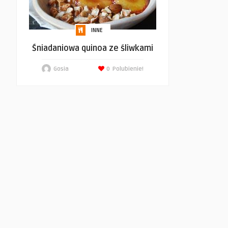
INNE
Śniadaniowa quinoa ze śliwkami
Gosia
0
Polubienie!