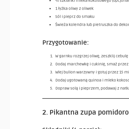
½ szklanki mleka kokosowego (opcjonal
1 łyżka oliwy z oliwek
Sól i pieprz do smaku
Świeża kolendra lub pietruszka do dekor
Przygotowanie:
W garnku rozgrzej oliwę, zeszklij cebulę
Dodaj marchewkę i cukinię, smaż przez
Wlej bulion warzywny i gotuj przez 15 m
Dodaj ugotowaną quinoa i mleko kokoso
Dopraw solą i pieprzem, podawaj z natką
2. Pikantna zupa pomidorow