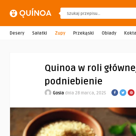
Desery
Sałatki
Zupy
Przekąski
Obiady
Kokta
Quinoa w roli główne
podniebienie
Gosia
dnia 28 marca, 2025