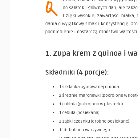
Q
do sałatek i głównych dań, ale takż
Dzięki wysokiej zawartości białka
dania o wyjątkowy smak i konsystencję. Oto
podniebienie i dostarczą mnóstwo wartości
1. Zupa krem z quinoa i wa
Składniki (4 porcje):
1 szklanka ugotowanej quinoa
2 średnie marchewki (pokrojone w kost
1 cukinia (pokrojona w plasterki)
1 cebula (posiekana)
2 ząbki czosnku (drobno posiekane)
1 litr bulionu warzywnego