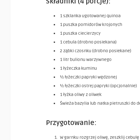
Składniki (4 porcje):
1 szklanka ugotowanej quinoa
1 puszka pomidorów krojonych
1 puszka ciecierzycy
1 cebula (drobno posiekana)
2 ząbki czosnku (drobno posiekane)
1 litr bulionu warzywnego
1 łyżeczka kuminu
½ łyżeczki papryki wędzonej
½ łyżeczki ostrej papryki (opcjonalnie)
1 łyżka oliwy z oliwek
Świeża bazylia lub natka pietruszki do d
Przygotowanie:
W garnku rozgrzej oliwę, zeszklij cebulę