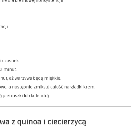
nie dla kremowej konsystencji)
acji
 i czosnek.
 5 minut.
inut, aż warzywa będą miękkie.
we, a następnie zmiksuj całość na gładki krem.
 pietruszki lub kolendrą.
a z quinoa i ciecierzycą