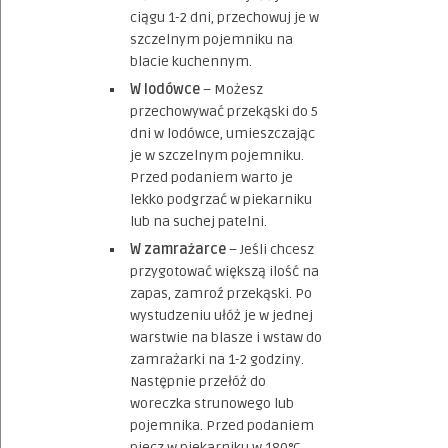
ciągu 1-2 dni, przechowuj je w
szczelnym pojemniku na
blacie kuchennym.
W lodówce
– Możesz
przechowywać przekąski do 5
dni w lodówce, umieszczając
je w szczelnym pojemniku.
Przed podaniem warto je
lekko podgrzać w piekarniku
lub na suchej patelni.
W zamrażarce
– Jeśli chcesz
przygotować większą ilość na
zapas, zamroź przekąski. Po
wystudzeniu ułóż je w jednej
warstwie na blasze i wstaw do
zamrażarki na 1-2 godziny.
Następnie przełóż do
woreczka strunowego lub
pojemnika. Przed podaniem
piecz w piekarniku w 180°C