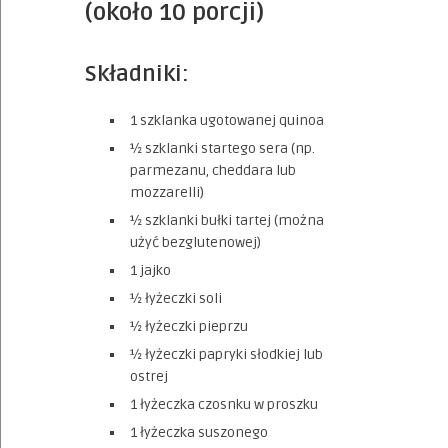
(około 10 porcji)
Składniki:
1 szklanka ugotowanej quinoa
½ szklanki startego sera (np.
parmezanu, cheddara lub
mozzarelli)
½ szklanki bułki tartej (można
użyć bezglutenowej)
1 jajko
½ łyżeczki soli
½ łyżeczki pieprzu
½ łyżeczki papryki słodkiej lub
ostrej
1 łyżeczka czosnku w proszku
1 łyżeczka suszonego