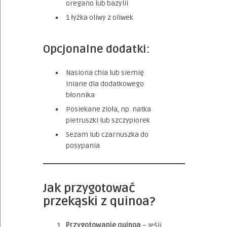
oregano lub bazylii
1 łyżka oliwy z oliwek
Opcjonalne dodatki:
Nasiona chia lub siemię
lniane dla dodatkowego
błonnika
Posiekane zioła, np. natka
pietruszki lub szczypiorek
Sezam lub czarnuszka do
posypania
Jak przygotować
przekąski z quinoa?
Przygotowanie quinoa
– Jeśli