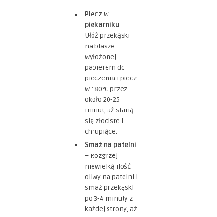
Piecz w
piekarniku
–
Ułóż przekąski
na blasze
wyłożonej
papierem do
pieczenia i piecz
w 180°C przez
około 20-25
minut, aż staną
się złociste i
chrupiące.
Smaż na patelni
– Rozgrzej
niewielką ilość
oliwy na patelni i
smaż przekąski
po 3-4 minuty z
każdej strony, aż