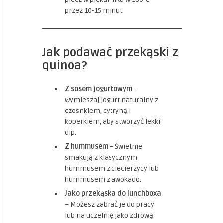
przez 10-15 minut.
Jak podawać przekąski z
quinoa?
Z sosem jogurtowym
–
Wymieszaj jogurt naturalny z
czosnkiem, cytryną i
koperkiem, aby stworzyć lekki
dip.
Z hummusem
– Świetnie
smakują z klasycznym
hummusem z ciecierzycy lub
hummusem z awokado.
Jako przekąska do lunchboxa
– Możesz zabrać je do pracy
lub na uczelnię jako zdrową