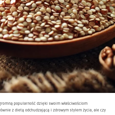
 ogromną popularność dzięki swoim właściwościom
łównie z dietą odchudzającą i zdrowym stylem życia, ale czy