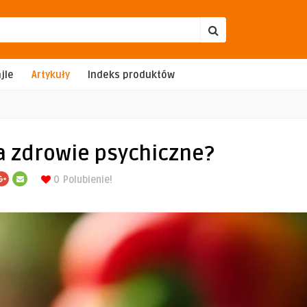
jle
Artykuły
Indeks produktów
a zdrowie psychiczne?
0
Polubienie!