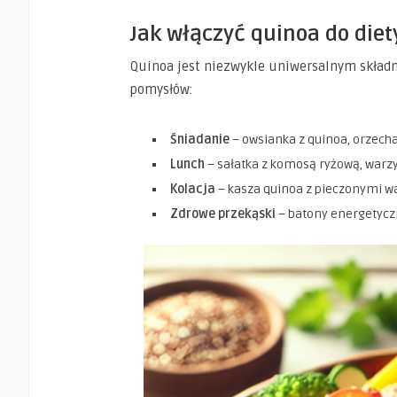
Jak włączyć quinoa do diet
Quinoa jest niezwykle uniwersalnym składni
pomysłów:
Śniadanie
– owsianka z quinoa, orzech
Lunch
– sałatka z komosą ryżową, wa
Kolacja
– kasza quinoa z pieczonymi wa
Zdrowe przekąski
– batony energetyczn