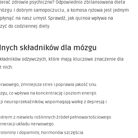
ierać zdrowie psychiczne? Odpowiednio zbilansowana dieta
mózgu i dobrym samopoczuciu, a komosa ryżowa jest jednym
wpłynąć na nasz umysł. Sprawdź, jak quinoa wpływa na
zyć do codziennej diety.
ędnych składników dla mózgu
kładników odżywczych, które mają kluczowe znaczenie dla
 nich:
rwowego, zmniejsza stres i poprawia jakość snu.
zgu, co wpływa na koncentrację i poziom energii.
cji neuroprzekaźników, wspomagają walkę z depresją i
jednym z niewielu roślinnych źródeł pełnowartościowego
generacji układu nerwowego.
rotoniny i dopaminy, hormonów szczęścia.