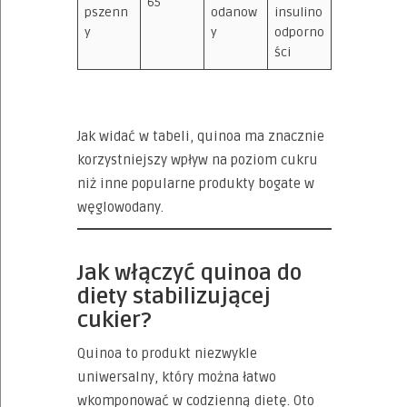
65
pszenn
odanow
insulino
y
y
odporno
ści
Jak widać w tabeli, quinoa ma znacznie
korzystniejszy wpływ na poziom cukru
niż inne popularne produkty bogate w
węglowodany.
Jak włączyć quinoa do
diety stabilizującej
cukier?
Quinoa to produkt niezwykle
uniwersalny, który można łatwo
wkomponować w codzienną dietę. Oto