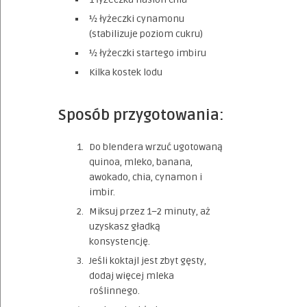
½ łyżeczki cynamonu
(stabilizuje poziom cukru)
½ łyżeczki startego imbiru
Kilka kostek lodu
Sposób przygotowania:
Do blendera wrzuć ugotowaną
quinoa, mleko, banana,
awokado, chia, cynamon i
imbir.
Miksuj przez 1–2 minuty, aż
uzyskasz gładką
konsystencję.
Jeśli koktajl jest zbyt gęsty,
dodaj więcej mleka
roślinnego.