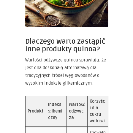
Dlaczego warto zastąpić
inne produkty quinoa?
Wartości odżywcze quinoa sprawiają, że
jest ona doskonałą alternatywą dla
tradycyjnych źródeł węglowodanów o
wysokim indeksie glikemicznym.
Korzyśc
Indeks
Wartość
i dla
Produkt
glikemi
odżywc
cukru
czny
za
we krwi
Spowaln