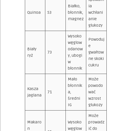
Białko,
ia
Quinoa
53
błonnik,
wchłani
magnez
anie
glukozy
Wysoko
Powoduj
węglow
e
Biały
odanow
73
gwałtow
ryż
y, ubogi
ne skoki
w
cukru
błonnik
Mało
Może
błonnik
powodo
Kasza
71
a,
wać
jaglana
średni
wzrost
IG
glukozy
Może
Makaro
Wysoko
prowadz
n
węglow
ić do