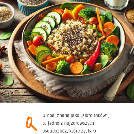
Q
uinoa, znana jako „złoto Inków”,
to jedno z najzdrowszych
pseudozbóż, które zyskało