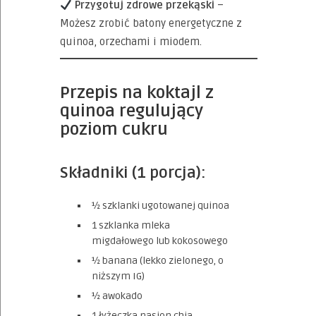
Przygotuj zdrowe przekąski
–
Możesz zrobić batony energetyczne z
quinoa, orzechami i miodem.
Przepis na koktajl z
quinoa regulujący
poziom cukru
Składniki (1 porcja):
½ szklanki ugotowanej quinoa
1 szklanka mleka
migdałowego lub kokosowego
½ banana (lekko zielonego, o
niższym IG)
½ awokado
1 łyżeczka nasion chia